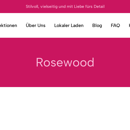
Stilvoll, vielseitig und mit Liebe fürs Detail
ektionen
Über Uns
Lokaler Laden
Blog
FAQ
Rosewood