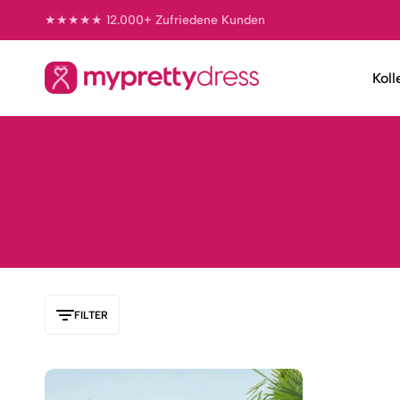
dskleider
★★★★★ 12.000+ Zufriedene Kunden
Koll
My
Abendkleider
Pretty
&
Dress
Bridesmaidskleider
FILTER