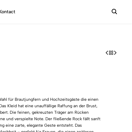
+49 174 9347969
Abendkle
Kontact
 Wahl für Brautjungfern und Hochzeitsgäste die einen
as Kleid hat eine unauffällige Raffung an der Brust,
ubert. Die feinen, gekreuzten Träger am Rücken
ne und verspielte Note. Der fließende Rock fällt sanft
 eine zarte, elegante Geste entsteht. Das
fachheit – perfekt für Frauen, die einen zeitlosen