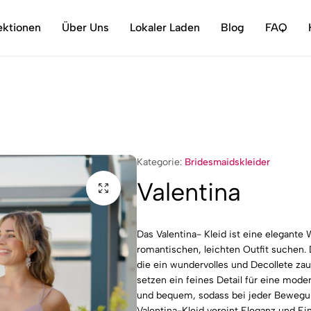
Stilvoll, vielseitig und mit Liebe fürs Detail
ektionen
Über Uns
Lokaler Laden
Blog
FAQ
Kategorie:
Bridesmaidskleider
Valentina
Das Valentina- Kleid ist eine elegante
romantischen, leichten Outfit suchen. D
die ein wundervolles und Decollete za
setzen ein feines Detail für eine moder
und bequem, sodass bei jeder Bewegung
Valentina-Kleid vereint Eleganz und Ein