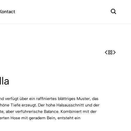
+49 174 9347969
Abendkle
Kontact
la
d verfügt über ein raffiniertes blättriges Muster, das
chöne Tiefe erzeugt. Der hohe Halsausschnitt und der
rte, aber verführerische Balance. Kombiniert mit der
lierten Hose mit geradem Bein, entsteht ein