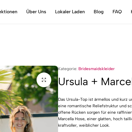
Stilvoll, vielseitig und mit Liebe fürs Detail
ektionen
Über Uns
Lokaler Laden
Blog
FAQ
Kategorie:
Bridesmaidskleider
Ursula + Marcel
Das Ursula-Top ist ärmellos und kurz un
eine romantische Reliefstruktur und s
offene Rücken sorgen für eine raffinie
Marcella Hose, einer glatten, hoch tail
kraftvoller, weiblicher Look.